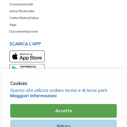
Convenzionati
Area Riservata
Carta MutuaSalus
App
Documentazione
SCARICA L’APP
Cookies
Questo sito utilizza cookies tecnici e di terze parti
Maggiori Informazioni
Mutua S.Vincenzo de’ Paoli ETS
C.F. 93126110613 |
Cookie Policy
|
Privacy Policy
Accetto
Powered by
Rifiuto