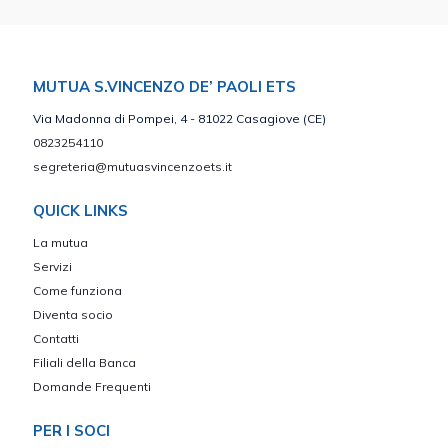
MUTUA S.VINCENZO DE’ PAOLI ETS
Via Madonna di Pompei, 4 - 81022 Casagiove (CE)
0823254110
segreteria@mutuasvincenzoets.it
QUICK LINKS
La mutua
Servizi
Come funziona
Diventa socio
Contatti
Filiali della Banca
Domande Frequenti
PER I SOCI